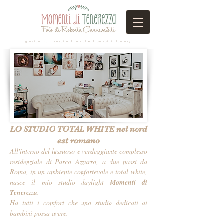
gravidanza I nascita I famiglie I bambiniI fantasy
LO STUDIO TOTAL WHITE nel nord
est romano
All'interno del lussuoso e verdeggiante complesso
residenziale di Parco Azzurro, a due passi da
Roma, in un ambiente confortevole e total white,
nasce il mio studio daylight
Momenti di
Tenerezza
.
Ha tutti i comfort che uno studio dedicati ai
bambini possa avere.