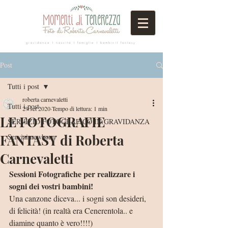
gravidanza I nascita I famiglie I bambiniI fantasy
Post
Tutti i post
roberta carnevaletti
Tutti i post
29 set 2020
Tempo di lettura: 1 min
LE FOTOGRAFIE
SERVIZIO FOTOGRAFICO IN GRAVIDANZA
FANTASY di Roberta
Servizi newborn
Carnevaletti
Sessioni Fotografiche per realizzare i 
sogni dei vostri bambini!
Una canzone diceva... i sogni son desideri, 
di felicità! (in realtà era Cenerentola.. e 
diamine quanto è vero!!!!)